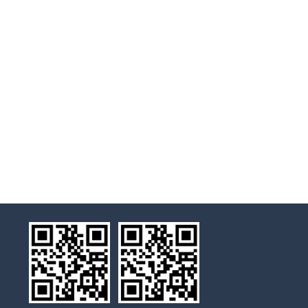
药面上，由上至下通过药材层连续溶解药材中
的有效成分，使药膏内含的有效成分提高1倍以
上;三是结构紧凑，占地面积小，实际占地面积
在1.5平方米左右。 专家称，对于设计和选
择中药提取浓缩设备，首先要强调的是工艺，
看是否可采用新型提取工艺等方式强化提取浓
缩过程。细节方面，因是成套设备，就要考虑
各个设备工作时间及周期，合理选择设备的大
小，在同一工期内，不能有因设备配套大小问
题而导致工作断续的情况出现。另外，还要注
意的就是节能的问题，对成套的设备，要尽可
能的优化工艺，缩短相应的管道，减少物料输
送过程的能耗损失。同时，也要注意其可操作
性及工人的操作方便、省时、省力，使其更人
性化。 中药提取浓缩设备有很多种，由于
每个生产厂家所采用的工艺不同，提取浓缩设
备的组合方式也差在差异。应根据主流产品和