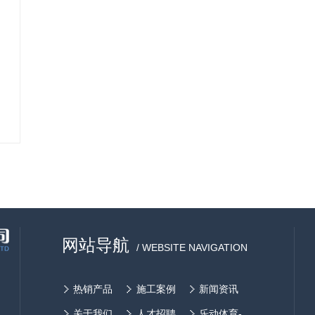
人民币。随着城市化和老龄化时代到来，医疗
器械行业将涌现机会。未来几年，中国医疗设
备市场还将会继续保持20%的增长率。然而想
要将这个数据转化为现实，通关目前的市场发
展是远远不够的，必须通过互联网这个新市
场。数据显示，2010年移动互联网应用下载量
达到50亿，预计到2013年该数字将达到210
亿，今年全球智能手机出货量将比去年增长
60%。有了强大的移动终端，足够丰富的互联
网应用，移动互联网正在成为信息化时代最强
大的人类工具。 医疗器械行业只有抓住机
遇，加速布局移动互联网领域医疗器械企业才
能在未来的市场争夺战中拿到主动权，获得跨
网站导航
越式的大发展
/ WEBSITE NAVIGATION
热销产品
施工案例
新闻资讯
关于我们
人才招聘
乐动体育-