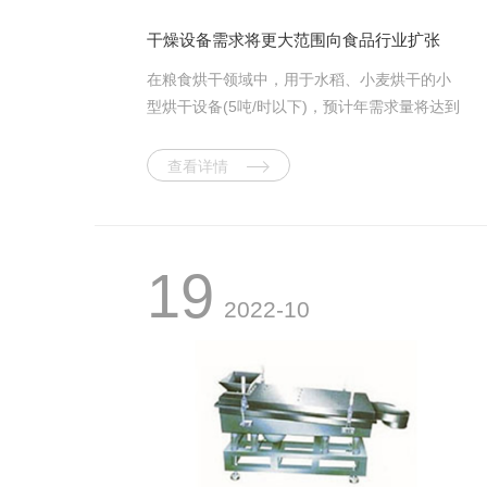
干燥设备需求将更大范围向食品行业扩张
在粮食烘干领域中，用于水稻、小麦烘干的小
型烘干设备(5吨/时以下)，预计年需求量将达到
千台左右;化工用干燥设备年需求量将达到3000
台(套)左右;制药用干燥设备年需求量将达到
查看详情
3000台(套)左右;农林土特产品烘干设备年需求
量将达到2000台(套)左右;轻工用烘干设备年需
求量将达到2000台(套)左右。为了了解干燥设
备的发展情况，我们和中国通用机械干燥设备
19
行业协会联系，据他们透露，今后几年，我国
2022-10
干燥设备需求将在以下若干领域增长明
显。 在干燥设备类型上，将以热风加热常
压干燥设备、真空干燥设备为主，其他诸如远
红外线干燥设备、微波干燥设备等特殊领域的
用户也将逐步扩大应用数量;在食品、药品干燥
方面，对真空冷冻干燥设备中的较大规格设备
需求量将会增加;具有功能组合(如制粒—干燥、