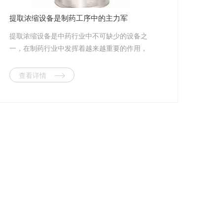
提取浓缩设备是制药工序中的主力军
提取浓缩设备是中药行业中不可缺少的设备之
一，在制药行业中发挥着越来越重要的作用，
引起人们的高度关注。合理使用提取浓缩设
备，能够更好地发挥功效，达到事半功倍的效
查看详情
果。 提取浓缩设备适用于中药、植物、生
物制药、食品、化工等行业的常压、微压、水
煎、温浸、热回流强制循坏、渗透、芳香油成
分的提取及有机溶剂的回收等多种工艺。非常
适合于高校、研究所和企事业单位实验室研发
及中小型生产线的试生产。 据了解，提取
浓缩设备有很多优点，一是使用效率高：在原
单一提取的基础上优化产品结构将小型的浓缩
设备整合在该设备中，使提取浓缩一步完成，
大大节省了原材料和工作时间，工作效率比一
般多功能罐提高了10%～15%;二是原材料转化
率高：由于在提取过程中，热的溶剂连续加到