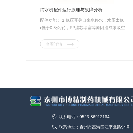
干燥—过滤)的设备需求量也将增多;高自动化干
纯水机配件运行原理与故障分析
燥设备在一些应用领域将受到欢迎。另外，干
配件功能： 1.低压开关自来水停水，水压太低
燥设备外观质量将越来越受到重视，腐蚀性物
(低于0.5公斤)，PP滤芯堵塞等原因造成泵吸空
料烘干设备的耐腐能力和可靠的使用寿命，将
时提供电信号给制水系统，机器停止制水。
会受到用户特别关心。 我国加入WTO这么
2、进水电磁阀当系统开始制水时，打
查看详情
多年来的事实证明，国内干燥设备行业发展正
开系统水源;当系统停止制水时，切断系统水
如专家预期所料，是挑战与机遇并存。就国内
源。3、隔膜泵为RO膜提供大于渗透压的压力
市场而言，由于我国干燥设备行业已经开始进
一般为4.5~6公斤压力。4、高压开关系统自动
入较成熟的发展阶段，已能够比较好地满足各
制水和自动停机的控制开关，当压力桶压力达
个领域用户的实际需要，而在价格上只有国外
到2.5公斤时，断开电路，停止制水;当压力桶压
相同产品的1/3，这使我国干燥设备在市场竞争
力小于2.5公斤时接通电路，开始制水。5、冲
中比进口设备具有明显的价格优势;另一方面，
洗电磁阀在制水系统每次制水开始时或系统冲
由于干燥设备体积较大，大多数还涉及现场安
洗时打开，让水快速流过RO膜表面(15s-30s)，
装、调试和售后服务等工作，因此对国内用户
冲洗干净，避免膜堵塞，延长RO膜寿命。6、
而言，选用国产设备较选用进口设备更方便。
联系电话：0523-86912164
逆止阀(1)使储水桶内的纯水不回流，以免产生
就国际市场而言，我国加入WTO后，更有利于
背压。(2)是高压开关的前端闸口，使高压开关
干燥设备扩大出口。目前，我国干燥设备主要
联系地址：泰州市高港区江平北路94号
所受压力始终与压力桶内压力保持一致。7、废