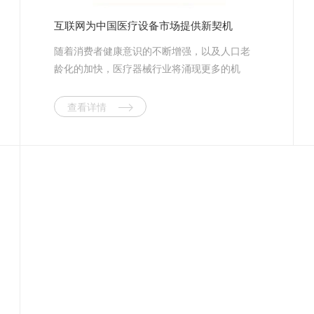
互联网为中国医疗设备市场提供新契机
随着消费者健康意识的不断增强，以及人口老
龄化的加快，医疗器械行业将涌现更多的机
会。尤其是随着移动互联网的兴起，医疗器械
行业开始大步迈入移动互联网时代。 随着
查看详情
近年来移动互联网的跨越式发展，越来越多的
行业和企业开始进驻移动互联网领域，医疗器
械行业在过去一直采用的是传统经营模式，但
是互联网成为了医疗器械行业拓展新市场的又
一个契机，而进入移动互联网将是未来医疗器
械企业的必然选择。 据相关调查数据显
示，未来医疗器械行业平均增速将高于药品行
业。发达国家器械与制药的产值比约为1：1，
而我国器械收入仅占药品市场规模的10%，市
场扩容正在进行中。专家预计，到2015年中国
医疗器械市场将达到537亿美元。 中国作为
世界第四大医疗设备市场，市场规模超过600亿