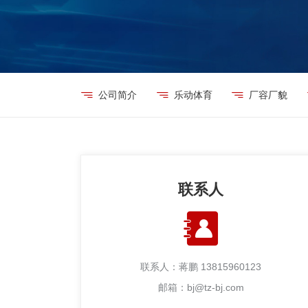
公司简介
乐动体育
厂容厂貌
联系人
联系人：蒋鹏 13815960123
邮箱：bj@tz-bj.com