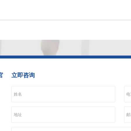
官
立即咨询