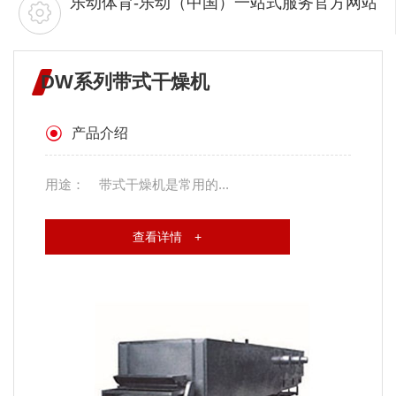
乐动体育-乐动（中国）一站式服务官方网站
DW系列带式干燥机
产品介绍
用途： 带式干燥机是常用的...
查看详情 +