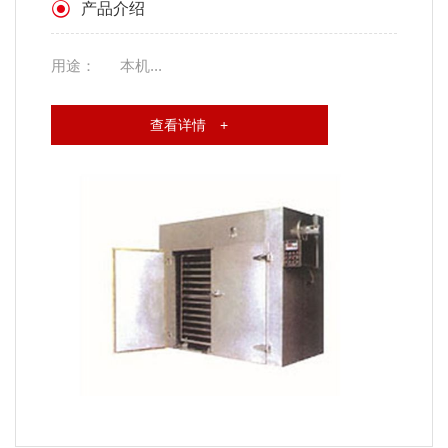
产品介绍
用途： 本机...
查看详情 +