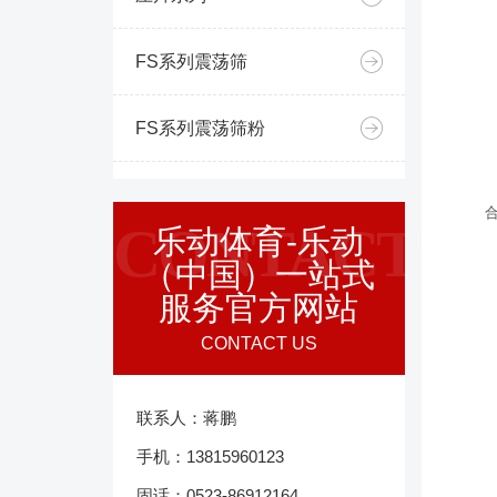
FS系列震荡筛
FS系列震荡筛粉
CONTACT
乐动体育-乐动
（中国）一站式
服务官方网站
CONTACT US
联系人：蒋鹏
手机：13815960123
固话：0523-86912164