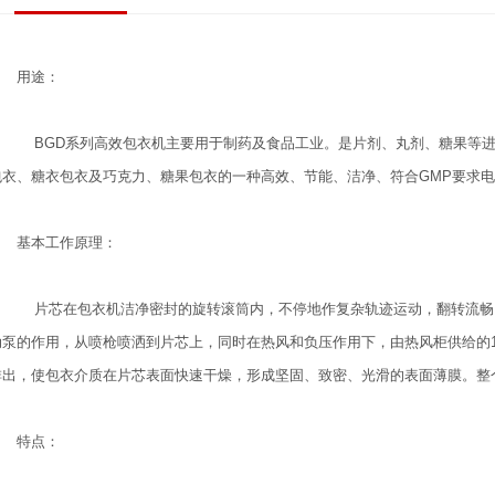
用途：
BGD系列高效包衣机主要用于制药及食品工业。是片剂、丸剂、糖果等进
包衣、糖衣包衣及巧克力、糖果包衣的一种高效、节能、洁净、符合GMP要求
基本工作原理：
片芯在包衣机洁净密封的旋转滚筒内，不停地作复杂轨迹运动，翻转流畅
动泵的作用，从喷枪喷洒到片芯上，同时在热风和负压作用下，由热风柜供给的
排出，使包衣介质在片芯表面快速干燥，形成坚固、致密、光滑的表面薄膜。整个
特点：