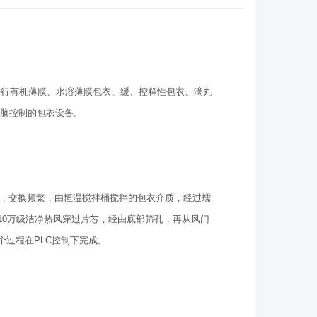
行有机薄膜、水溶薄膜包衣、缓、控释性包衣、滴丸
电脑控制的包衣设备。
，交换频繁，由恒温搅拌桶搅拌的包衣介质，经过蠕
10万级洁净热风穿过片芯，经由底部筛孔，再从风门
过程在PLC控制下完成。