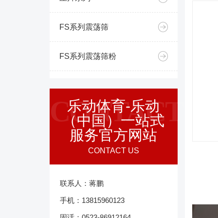
FS系列震荡筛
FS系列震荡筛粉
CONTACT
乐动体育-乐动
（中国）一站式
服务官方网站
CONTACT US
联系人：蒋鹏
手机：13815960123
固话：0523-86912164