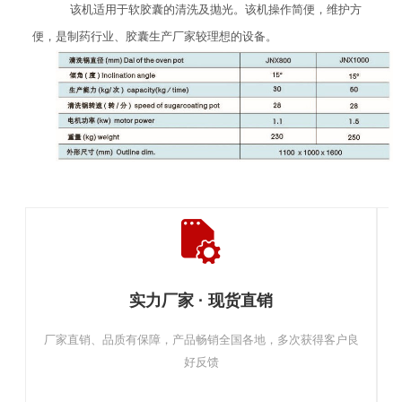
该机适用于软胶囊的清洗及抛光。该机操作简便，维护方
便，是制药行业、胶囊生产厂家较理想的设备。
实力厂家 · 现货直销
厂家直销、品质有保障，产品畅销全国各地，多次获得客户良
好反馈