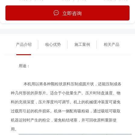
立即咨询
产品介绍
核心优势
施工案例
相关产品
用途：
本机用以将各种颗粒状原料压制成圆片状，还能压制成各
种几何形状的异形片。适合于小批量生产。压片时转盘速度、物
料的充填深度，压片厚度均可调节。机上的机械缓冲装置可避免
过载而引起的机件损坏。机体一侧配有吸粉箱，通过吸咀可吸取
机器运转时产生的粉尘，避免粘结堵塞，并可回收原料重新使
用。