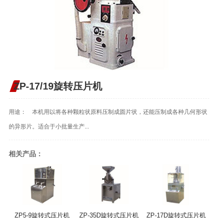
ZP-17/19旋转压片机
用途： 本机用以将各种颗粒状原料压制成圆片状，还能压制成各种几何形状
的异形片。适合于小批量生产...
相关产品：
ZP5-9旋转式压片机
ZP-35D旋转式压片机
ZP-17D旋转式压片机