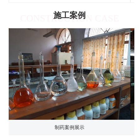
施工案例
CONSTRUCTION CASE
制药案例展示