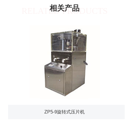
相关产品
RELATED PRODUCTS
ZP5-9旋转式压片机