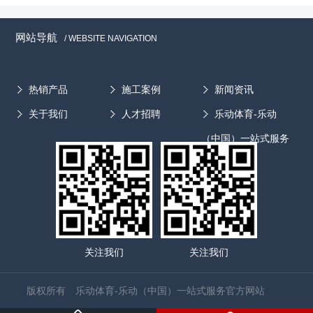
网站导航
/ WEBSITE NAVIGATION
热销产品
施工案例
新闻资讯
关于我们
人才招聘
乐动体育-乐动
（中国）一站式服务
官方网站
关注我们
关注我们
版权所有 乐动体育-乐动（中国）一站式服务官方网站