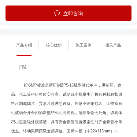
立即咨询
产品介绍
核心优势
施工案例
相关产品
用途：
按GMP标准是新研制ZP5-15机型替代单冲，供制药、食
品、化工等科研单位实验室。试制或小批量生产将各种颗粒状原
料压制成圆片、异形片是理想设备。外形不锈钢包装、工作室有
机玻璃全开全闭的新型结构明亮透视，清除杂物无死角。该机体
积小重量轻外观整洁，具有安全报警装置吸尘性能齐全噪音小等
优点。转动采用厌级变频调速。国标冲模（中22X115mm）冲