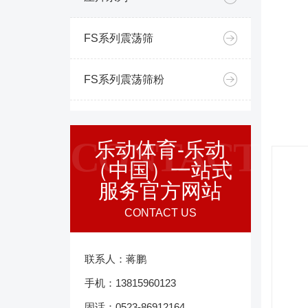
FS系列震荡筛
FS系列震荡筛粉
CONTACT
乐动体育-乐动
（中国）一站式
服务官方网站
CONTACT US
联系人：蒋鹏
手机：13815960123
固话：0523-86912164