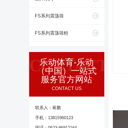
FS系列震荡筛
FS系列震荡筛粉
CONTACT
乐动体育-乐动
（中国）一站式
服务官方网站
CONTACT US
联系人：蒋鹏
手机：13815960123
固话：0523-86912164