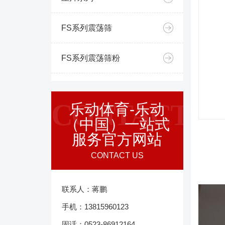
FS系列震荡筛
FS系列震荡筛粉
CONTACT
乐动体育-乐动
（中国）一站式
服务官方网站
CONTACT US
联系人：蒋鹏
手机：13815960123
固话：0523-86912164