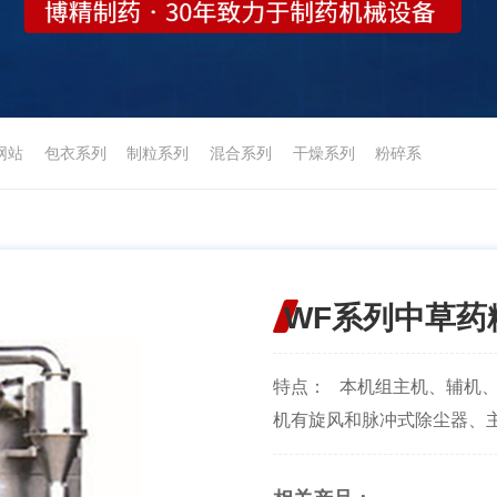
网站
包衣系列
制粒系列
混合系列
干燥系列
粉碎系
WF系列中草药
特点： 本机组主机、辅机
机有旋风和脉冲式除尘器、主机